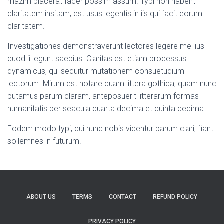
mazim placerat facer possim assum. Typi non habent
claritatem insitam; est usus legentis in iis qui facit eorum
claritatem.
Investigationes demonstraverunt lectores legere me lius
quod ii legunt saepius. Claritas est etiam processus
dynamicus, qui sequitur mutationem consuetudium
lectorum. Mirum est notare quam littera gothica, quam nunc
putamus parum claram, anteposuerit litterarum formas
humanitatis per seacula quarta decima et quinta decima.
Eodem modo typi, qui nunc nobis videntur parum clari, fiant
sollemnes in futurum.
ABOUT US
TERMS
CONTACT
REFUND POLICY
PRIVACY POLICY