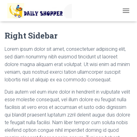
T
O
G
Right Sidebar
G
L
E
Lorem ipsum dolor sit amet, consectetuer adipiscing elit,
N
sed diam nonummy nibh euismod tincidunt ut laoreet
A
V
dolore magna aliquam erat volutpat. Ut wisi enim ad minim
I
veniam, quis nostrud exerci tation ullamcorper suscipit
G
lobortis nisl ut aliquip ex ea commodo consequat.
A
T
I
Duis autem vel eum iriure dolor in hendrerit in vulputate velit
O
esse molestie consequat, vel illum dolore eu feugiat nulla
N
facilisis at vero eros et accumsan et iusto odio dignissim
qui blandit praesent luptatum zzril delenit augue duis dolore
te feugait nulla facilisi. Nam liber tempor cum soluta nobis
eleifend option congue nihil imperdiet doming id quod